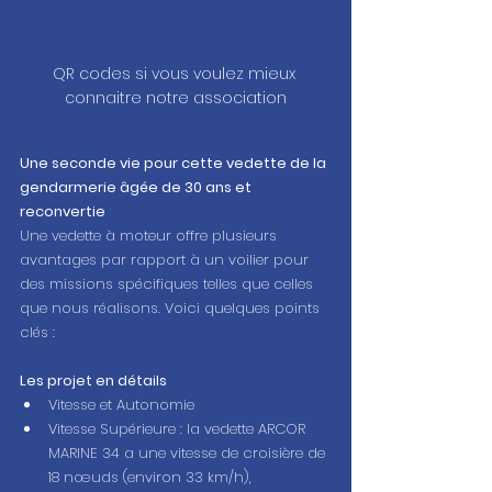
QR codes si vous voulez mieux 
connaitre notre association
Une seconde vie pour cette vedette de la 
gendarmerie âgée de 30 ans et 
reconvertie
Une vedette à moteur offre plusieurs 
avantages par rapport à un voilier pour 
des missions spécifiques telles que celles 
que nous réalisons. Voici quelques points 
clés :
Les projet en détails
Vitesse et Autonomie
Vitesse Supérieure : la vedette ARCOR 
MARINE 34 a une vitesse de croisière de 
18 nœuds (environ 33 km/h), 