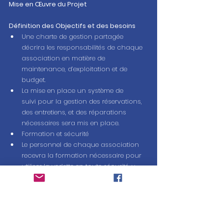
Mise en Œuvre du Projet
Définition des Objectifs et des besoins
Une charte de gestion partagée 
décrira les responsabilités de chaque 
association en matière de 
maintenance, d’exploitation et de 
budget.
La mise en place un système de 
suivi pour la gestion des réservations, 
des entretiens, et des réparations 
nécessaires sera mis en place.
Formation et sécurité
Le personnel de chaque association 
recevra la formation nécessaire pour 
utiliser la vedette en toute sécurité, y 
compris la formation sur le système 
hybride électrique et les procédures de 
sécurité spécifiques aux missions 
scientifiques.