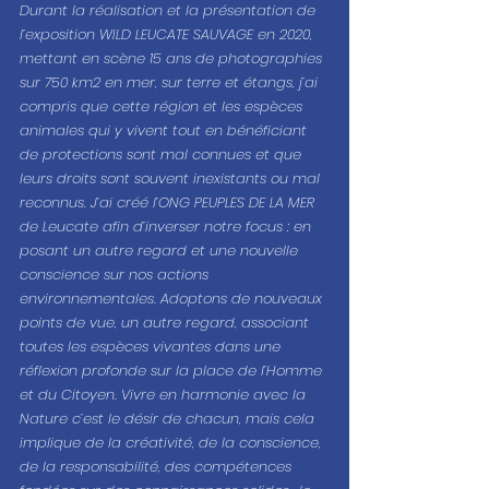
Durant la réalisation et la présentation de 
l’exposition WILD LEUCATE SAUVAGE en 2020, 
mettant en scène 15 ans de photographies 
sur 750 km2 en mer, sur terre et étangs, j’ai 
compris que cette région et les espèces 
animales qui y vivent tout en bénéficiant 
de protections sont mal connues et que 
leurs droits sont souvent inexistants ou mal 
reconnus. J’ai créé l’ONG PEUPLES DE LA MER 
de Leucate afin d’inverser notre focus : en 
posant un autre regard et une nouvelle 
conscience sur nos actions 
environnementales. Adoptons de nouveaux 
points de vue, un autre regard, associant 
toutes les espèces vivantes dans une 
réflexion profonde sur la place de l’Homme 
et du Citoyen. Vivre en harmonie avec la 
Nature c’est le désir de chacun, mais cela 
implique de la créativité, de la conscience, 
de la responsabilité, des compétences 