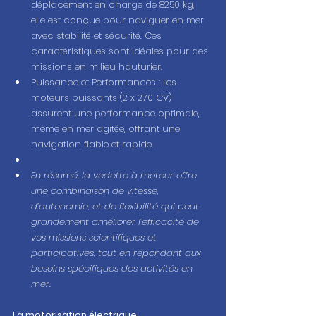
déplacement en charge de 8250 kg, 
elle est conçue pour naviguer en mer 
avec stabilité et sécurité. Ces 
caractéristiques sont idéales pour des 
missions en milieu hauturier.
Puissance et Performances : Les 
moteurs puissants (2 x 270 CV) 
assurent une performance optimale, 
même en mer agitée, offrant une 
navigation fiable et rapide.
En résumé, la vedette à moteur offre 
une combinaison de vitesse, 
d’autonomie, et de flexibilité qui peut 
grandement améliorer l’efficacité de 
vos missions scientifiques et 
participatives, tout en répondant aux 
besoins spécifiques des activités en 
mer.
La motorisation électrique