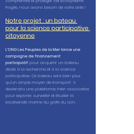
comprendre et protéger cet écosystème 
fragile, nous avons besoin de votre aide !
Notre projet : un bateau 
pour la science participative 
citoyenne
L’ONG Les Peuples de la Mer lance une 
campagne de financement 
participatif
 pour acquérir un bateau 
dédié à la recherche et à la science 
participative. Ce bateau sera bien plus 
qu’un simple moyen de transport : il 
deviendra une plateforme inter-associative 
pour explorer, surveiller et étudier la 
biodiversité marine du golfe du Lion.