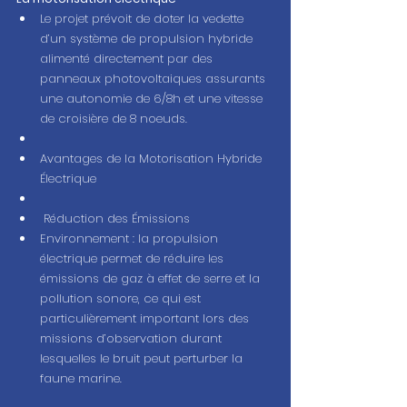
Le projet prévoit de doter la vedette 
d’un système de propulsion hybride 
alimenté directement par des 
panneaux photovoltaiques assurants 
une autonomie de 6/8h et une vitesse 
de croisière de 8 noeuds. 
Avantages de la Motorisation Hybride 
Électrique
 Réduction des Émissions
Environnement : la propulsion 
électrique permet de réduire les 
émissions de gaz à effet de serre et la 
pollution sonore, ce qui est 
particulièrement important lors des 
missions d’observation durant 
lesquelles le bruit peut perturber la 
faune marine.