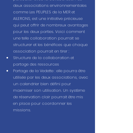
deux associations environnementales 
comme Les PEUPLES de la MER et 
AILERONS, est une initiative précieuse 
qui peut offrir de nombreux avantages 
pour les deux parties. Voici comment 
une telle collaboration pourrait se 
structurer et les bénéfices que chaque 
association pourrait en tirer :
Structure de la collaboration et 
partage des ressources
Partage de la Vedette : elle pourra être 
utilisée par les deux associations, avec 
un calendrier bien défini pour 
maximiser son utilisation. Un système 
de réservation clair pourrait être mis 
en place pour coordonner les 
missions.