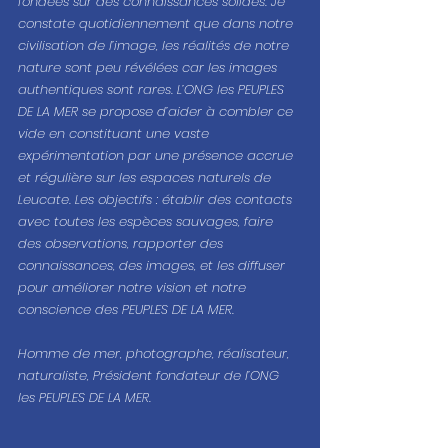
fondées sur des connaissances solides. Je 
constate quotidiennement que dans notre 
civilisation de l’image, les réalités de notre 
nature sont peu révélées car les images 
authentiques sont rares. L’ONG les PEUPLES 
DE LA MER se propose d’aider à combler ce 
vide en constituant une vaste 
expérimentation par une présence accrue 
et régulière sur les espaces naturels de 
Leucate. Les objectifs : établir des contacts 
avec toutes les espèces sauvages, faire 
des observations, rapporter des 
connaissances, des images, et les diffuser 
pour améliorer notre vision et notre 
conscience des PEUPLES DE LA MER. 
Homme de mer, photographe, réalisateur, 
naturaliste, Président fondateur de l’ONG 
les PEUPLES DE LA MER.