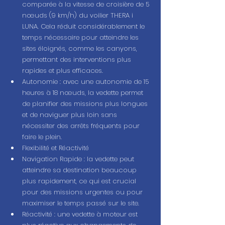
comparée à la vitesse de croisière de 5 
nœuds (9 km/h) du voilier THERA i 
LUNA. Cela réduit considérablement le 
temps nécessaire pour atteindre les 
sites éloignés, comme les canyons, 
permettant des interventions plus 
rapides et plus efficaces.
Autonomie : avec une autonomie de 15 
heures à 18 nœuds, la vedette permet 
de planifier des missions plus longues 
et de naviguer plus loin sans 
nécessiter des arrêts fréquents pour 
faire le plein.
Flexibilité et Réactivité
Navigation Rapide : la vedette peut 
atteindre sa destination beaucoup 
plus rapidement, ce qui est crucial 
pour des missions urgentes ou pour 
maximiser le temps passé sur le site.
Réactivité : une vedette à moteur est 