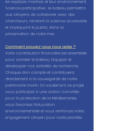
les espèces marines et leur environnement.
Science participative : le bateau permettra 
aux citoyens de collaborer avec des 
chercheurs, rendant la science accessible 
et impliquant le public dans la 
préservation de notre mer.
Comment pouvez-vous nous aider ?
Votre contribution financière est essentielle 
pour acheter le bateau, l’équiper et 
développer nos activités de recherche. 
Chaque don compte et contribuera 
directement à la sauvegarde de notre 
patrimoine marin. En soutenant ce projet, 
vous participez à une action concrète 
pour la protection de la Méditerranée, 
vous favorisez l’éducation 
environnementale et vous renforcez votre 
engagement citoyen pour notre planète.