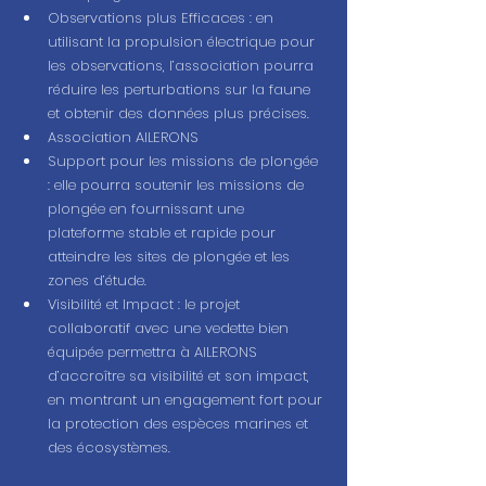
Observations plus Efficaces : en 
utilisant la propulsion électrique pour 
les observations, l’association pourra 
réduire les perturbations sur la faune 
et obtenir des données plus précises.
Association AILERONS
Support pour les missions de plongée 
: elle pourra soutenir les missions de 
plongée en fournissant une 
plateforme stable et rapide pour 
atteindre les sites de plongée et les 
zones d’étude.
Visibilité et Impact : le projet 
collaboratif avec une vedette bien 
équipée permettra à AILERONS 
d’accroître sa visibilité et son impact, 
en montrant un engagement fort pour 
la protection des espèces marines et 
des écosystèmes.