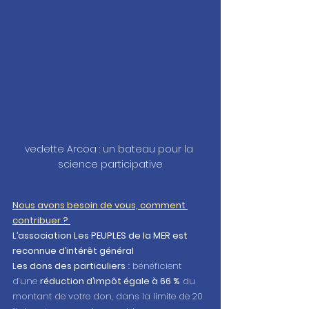
vedette Arcoa : un bateau pour la 
science participative
Nous avons besoin de vous, comment 
contribuer ? 
L’association Les PEUPLES de la MER est 
reconnue d’intérêt général 
Les dons des particuliers
 : bénéficient 
d’une 
réduction d’impôt égale à 66 %
 du 
montant de votre don, dans la limite de 20 