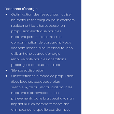
Économie d’énergie
Optimisation des ressources : utiliser 
les moteurs thermiques pour atteindre 
rapidement les sites et passer en 
propulsion électrique pour les 
missions permet d’optimiser la 
consommation de carburant. Nous 
économiserons ainsi le diesel tout en 
utilisant une source d’énergie 
renouvelable pour les opérations 
prolongées ou plus sensibles.
Silence et discrétion
Observations : le mode de propulsion 
électrique est beaucoup plus 
silencieux, ce qui est crucial pour les 
missions d’observation et de 
prélèvements où le bruit peut avoir un 
impact sur les comportements des 
animaux ou la qualité des données 