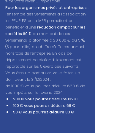
% de votre revenu imposable.
Pour les organismes privés et entreprises
 : 
l’ensemble des versements à l’association 
les PEUPLES de la MER permettent de 
bénéficier d’une 
réduction d’impôt sur les 
sociétés 60 %
 du montant de ces 
versements, plafonnée à 20 000 € ou 5 ‰ 
(5 pour mille) du chiffre d’affaires annuel 
hors taxe de l’entreprise. En cas de 
dépassement de plafond, l’excédent est 
reportable sur les 5 exercices suivants.
Vous êtes un particulier, vous faites un 
don avant le 31/12/2024 : 
de 1000 € vous pourrez déduire 660 € de 
vos impôts sur le revenu 2024 
200 € vous pourrez déduire 132 €
100 € vous pourrez déduire 66 €
50 € vous pourrez déduire 33 €   