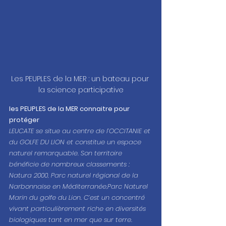
Les PEUPLES de la MER : un bateau pour 
la science participative
les PEUPLES de la MER connaitre pour 
protéger
LEUCATE se situe au centre de l’OCCITANIE et 
du GOLFE DU LION et constitue un espace 
naturel remarquable. Son territoire 
bénéficie de nombreux classements : 
Natura 2000, Parc naturel régional de la 
Narbonnaise en Méditerranée,Parc Naturel 
Marin du golfe du Lion. C’est un concentré 
vivant particulièrement riche en diversités 
biologiques tant en mer que sur terre. 