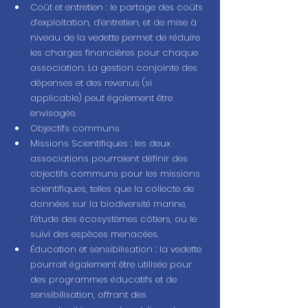
Coût et entretien : le partage des coûts 
d’exploitation, d’entretien, et de mise à 
niveau de la vedette permet de réduire 
les charges financières pour chaque 
association. La gestion conjointe des 
dépenses et des revenus (si 
applicable) peut également être 
envisagée.
Objectifs communs
Missions Scientifiques : les deux 
associations pourraient définir des 
objectifs communs pour les missions 
scientifiques, telles que la collecte de 
données sur la biodiversité marine, 
l’étude des écosystèmes côtiers, ou le 
suivi des espèces menacées.
Éducation et sensibilisation : la vedette 
pourrait également être utilisée pour 
des programmes éducatifs et de 
sensibilisation, offrant des 