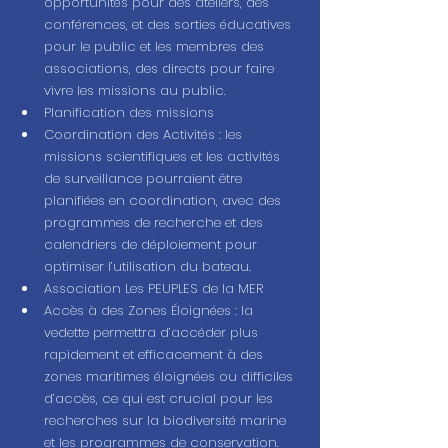
opportunités pour des ateliers, des 
conférences, et des sorties éducatives 
pour le public et les membres des 
associations, des directs pour faire 
vivre les missions au public.
Planification des missions
Coordination des Activités : les 
missions scientifiques et les activités 
de surveillance pourraient être 
planifiées en coordination, avec des 
programmes de recherche et des 
calendriers de déploiement pour 
optimiser l’utilisation du bateau.
Association Les PEUPLES de la MER
Accès à des Zones Éloignées : la 
vedette permettra d’accéder plus 
rapidement et efficacement à des 
zones maritimes éloignées ou difficiles 
d’accès, ce qui est crucial pour les 
recherches sur la biodiversité marine 
et les programmes de conservation.