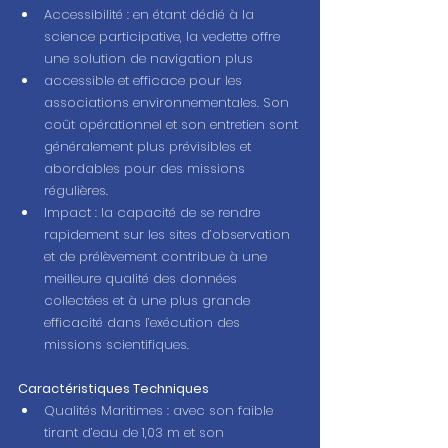
Accessibilité : en étant dédié à la 
science participative, la vedette offre 
une solution de navigation plus 
accessible et efficace pour les 
associations environnementales. Son 
coût opérationnel et son entretien sont 
généralement plus prévisibles et 
abordables pour des missions 
régulières.
Impact : la capacité de se rendre 
rapidement sur les sites d’observation 
et de prélèvement contribue à une 
meilleure qualité des données 
collectées et à une plus grande 
efficacité dans l’exécution des 
missions scientifiques. 
Caractéristiques Techniques
Qualités Maritimes : avec son faible 
tirant d’eau de 1,03 m et son 