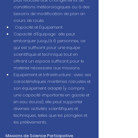
plus réactive aux changements de 
conditions météorologiques ou à des 
besoins de modification de plan en 
cours de route.
 Capacité et Équipement
Capacité d’Équipage : elle peut 
embarquer jusqu’à 6 personnes, ce 
qui est suffisant pour une équipe 
scientifique et technique tout en 
offrant un espace suffisant pour le 
matériel nécessaire aux missions.
Equipement et Infrastructure : avec ses 
caractéristiques maritimes robustes et 
son équipement adapté (y compris 
une capacité importante en gazole et 
en eau douce), elle peut supporter 
diverses activités scientifiques et 
techniques, telles que les plongées et 
les prélèvements.
Missions de Science Participative