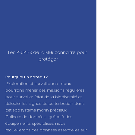
Les PEUPLES de la MER connaitre pour 
protéger
Pourquoi un bateau ?
 Exploration et surveillance : nous 
pourrons mener des missions régulières 
pour surveiller l’état de la biodiversité et 
détecter les signes de perturbation dans 
cet écosystème marin précieux.
Collecte de données : grâce à des 
équipements spécialisés, nous 
recueillerons des données essentielles sur 