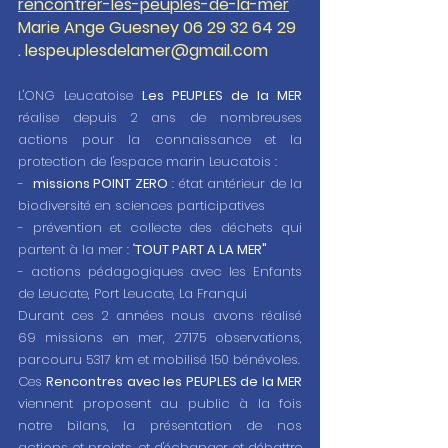
rencontrer-les-peuples-de-la-mer
Marie Ange Guesney 06 29 32 64 29 
. lespeuplesdelamer@gmail.com
L'ONG Leucatoise 
Les PEUPLES de la MER
réalise depuis 2 ans de nombreuses 
actions pour la connaissance et la 
protection de l'espace marin Leucatois :
-  
missions POINT ZERO
 : état antérieur de la 
biodiversité en sciences participatives
- prévention et collecte des déchets qui 
partent à la mer : "
TOUT PART A LA MER"
- actions pédagogiques avec les Enfants 
de Leucate, Port Leucate, La Franqui 
Durant ces 2 années nous avons réalisé 
69 missions en mer, 27175 observations, 
parcouru 5317 km et mobilisé 150 bénévoles.
Ces 
Rencontres avec les PEUPLES de la MER
viennent proposent au public à la fois 
notre bilans, la présentation de nos 
actions et projets, et d'échanger et débattre 