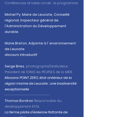
Conférences et table ronde : le programme
Michel Py, Maire de Leucate, Conseillé 
régional, Inspecteur général de 
l'Administration du Développement 
durable. 
Marie Breton, Adjointe à l' environnement 
de Leucate
discours introductif
Serge Briez
, photographe/réalisateur, 
Président de l'ONG les PEUPLES de la MER, 
Missions POINT ZERO, état antérieur de la 
région marine de Leucate : une biodiversité 
exceptionnelle
-----------------------------
Thomas Bordron
 Responsable du 
développement EFGL
La ferme pilote d'éolienne flottante de 