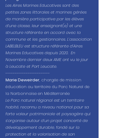
Les Aires Marines Educatives sont des 
petites zones littorales et marines gérées 
de manière participative par les élèves 
d’une classe, leur enseignant(e) et une 
structure référente en accord avec la 
commune et les gestionnaires. L’association 
LABELBLEU est structure référente d’Aires 
Marines Educatives depuis 2020.  En 
Novembre dernier deux AME ont vu le jour 
à Leucate et Port Leucate.
------------------------
Marie Deweirder
, chargée de mission 
éducation au territoire du Parc Naturel de 
la Narbonnaise en Méditerranée
Le Parc naturel régional est un territoire 
habité, reconnu a niveau national pour sa 
forte valeur patrimoniale et paysagère qui 
s’organise autour d’un projet concerté de 
développement durable, fondé sur la 
protection et la valorisation de son 