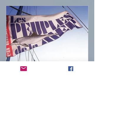
sergebriez7
21 févr. 2022
4 min de lecture
N°1 - MISSION POINT
ZERO - janvier 2022
L’ONG Les PEUPLES de la MER
souhaite être un lien citoyen et
éducatif entre les habitants de la