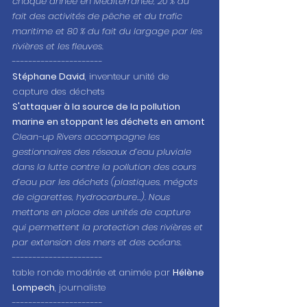
chaque année en Méditerranée, 20 % du 
fait des activités de pêche et du trafic 
maritime et 80 % du fait du largage par les 
rivières et les fleuves. 
----------------------
Stéphane David
, inventeur unité de 
capture des déchets 
S'attaquer à la source de la pollution 
marine en stoppant les déchets en amont
Clean-up Rivers accompagne les 
gestionnaires des réseaux d’eau pluviale 
dans la lutte contre la pollution des cours 
d’eau par les déchets (plastiques, mégots 
de cigarettes, hydrocarbure…). Nous 
mettons en place des unités de capture 
qui permettent la protection des rivières et 
par extension des mers et des océans.
----------------------
table ronde modérée et animée par 
Hélène 
Lompech
, journaliste 
----------------------