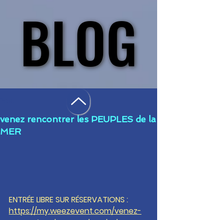
BLOG
BLOG
Post
venez rencontrer les PEUPLES de la
MER
ENTRÉE LIBRE SUR RÉSERVATIONS : 
https://my.weezevent.com/venez-