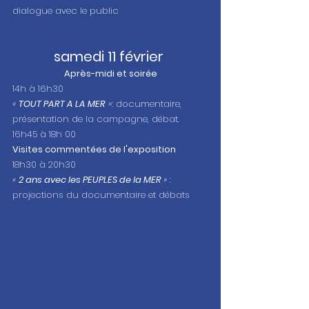
dialogue avec le public
samedi 11 février 
Après-midi et soirée
14h à 16h30
« 
TOUT PART A LA MER
 »
: documentaire, 
présentation de la campagne, débat.
16h45 à 18h 00 
Visites commentées de l'exposition
18h30 à 20h30
« 
2 ans avec les PEUPLES de la MER 
»
 : 
projections du documentaire et débats