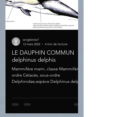
sergebriez7
12 mars 2022
4 min de lecture
LE DAUPHIN COMMUN
delphinus delphis
Mammifère marin, classe Mammifères,
ordre Cétacés, sous-ordre
Delphinidae,espèce Delphinus delphis
Taille : 0,80 à la naissance, de 1,6 m...