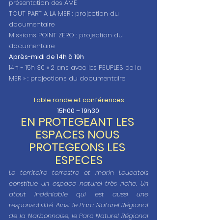
présentation des AME 
TOUT PART A LA MER : projection du 
documentaire 
Missions POINT ZERO : projection du 
documentaire
Après-midi de 14h à 19h
14h - 15h 30 « 2 ans avec les PEUPLES de la 
MER » : projections du documentaire
Table ronde et conférences
15h00 – 19h30 
EN PROTEGEANT LES 
ESPACES NOUS 
PROTEGEONS LES 
ESPECES
Le territoire terrestre et marin Leucatois 
constitue un espace naturel très riche. Un 
atout indéniable qui est aussi une 
responsabilité. Ainsi le Parc Naturel Régional 
de la Narbonnaise, le Parc Naturel Régional 