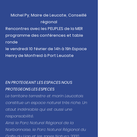
Michel Py, Maire de Leucate, Conseillé 
régional
Rencontres avec les PEUPLES de la MER
programme des conférences et table 
ronde 
le vendredi 10 février de 14h à 19h Espace 
Henry de Monfreid à Port Leucate
EN PROTEGEANT LES ESPACES NOUS 
PROTEGEONS LES ESPECES
Le territoire terrestre et marin Leucatois 
constitue un espace naturel très riche. Un 
atout indéniable qui est aussi une 
responsabilité. 
Ainsi le Parc Naturel Régional de la 
Narbonnaise, le Parc Naturel Régional du 
Golfe du Lion et les zones Natura 2000 