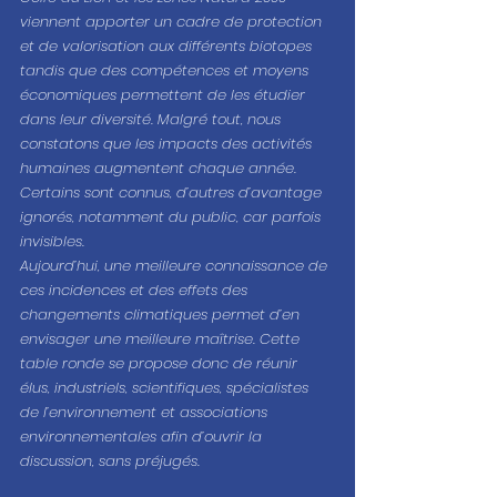
viennent apporter un cadre de protection 
et de valorisation aux différents biotopes 
tandis que des compétences et moyens 
économiques permettent de les étudier 
dans leur diversité. Malgré tout, nous 
constatons que les impacts des activités 
humaines augmentent chaque année. 
Certains sont connus, d’autres d’avantage 
ignorés, notamment du public, car parfois 
invisibles. 
Aujourd’hui, une meilleure connaissance de 
ces incidences et des effets des 
changements climatiques permet d’en 
envisager une meilleure maîtrise. Cette 
table ronde se propose donc de réunir 
élus, industriels, scientifiques, spécialistes 
de l’environnement et associations 
environnementales afin d’ouvrir la 
discussion, sans préjugés.