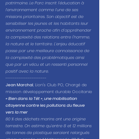
patrimoine. Le Parc inscrit l’éducation à 
l’environnement comme l’une de ses 
missions prioritaires. Son objectif est de 
sensibiliser les jeunes et les habitants leur 
environnement proche afin d’appréhender 
la complexité des relations entre l'homme, 
la nature et le territoire. L’enjeu éducatif 
passe par une meilleure connaissance de 
la complexité des problématiques ainsi 
que par un vécu et un ressenti personnel 
positif avec la nature.
----------------------
Jean Marchal
, Lion's Club PO, Chargé de 
mission développement durable Occitanie
« Bien dans la Têt », une mobilisation 
citoyenne contre les pollutions du fleuve 
vers la mer
80 % des déchets marins ont une origine 
terrestre. On estime qu’entre 8 et 12 millions 
de tonnes de plastique seraient relargués 