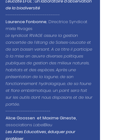
Leucate EFGL : un laboratoire d'observation 
de la biodiversité
-----------------------------
Laurence Fonbonne
, Directrice Syndicat 
mixte Rivages
Le syndicat RIVAGE assure la gestion 
concertée de l’étang de Salses-Leucate et 
de son bassin versant. A ce titre il participe 
à la mise en œuvre diverses politiques 
publiques de gestion des milieux naturels, 
habitats et des espèces. Après une 
présentation de la lagune, de son 
fonctionnement hydrologique, de sa faune 
et flore emblématique, un point sera fait 
sur les outils dont nous disposons et de leur 
portée.
------------------------
Alice Goossen  et Maxime Gineste, 
associations
 LabelBleu
Les Aires Educatives, éduquer pour 
protéger.  