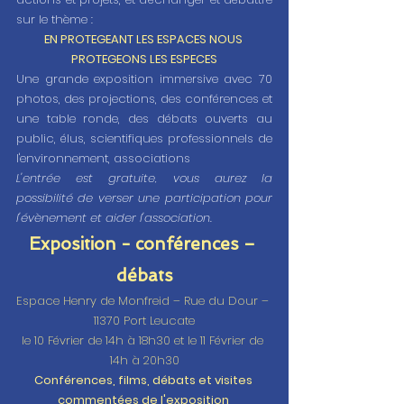
sur le thème : 
EN PROTEGEANT LES ESPACES NOUS 
PROTEGEONS LES ESPECES
Une grande exposition immersive avec 70 
photos, des projections, des conférences et 
une table ronde, des débats ouverts au 
public, élus, scientifiques professionnels de 
l'environnement, associations
L'entrée est gratuite, vous aurez la 
possibilité de verser une participation pour 
l'évènement et aider l'association.  
Exposition - conférences – 
débats
Espace Henry de Monfreid – Rue du Dour – 
11370 Port Leucate
le 10 Février de 14h à 18h30 et le 11 Février de 
14h à 20h30
Conférences, films, débats et visites 
commentées de l'exposition 