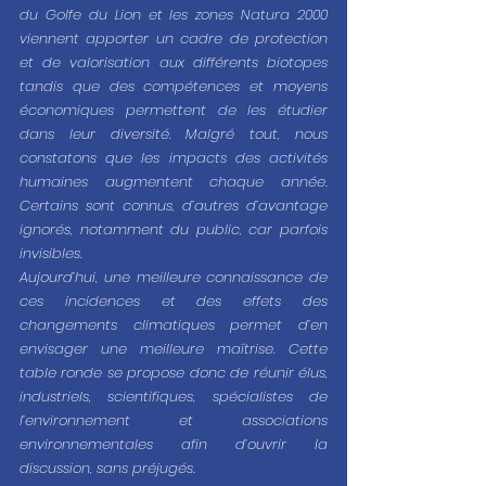
du Golfe du Lion et les zones Natura 2000 
viennent apporter un cadre de protection 
et de valorisation aux différents biotopes 
tandis que des compétences et moyens 
économiques permettent de les étudier 
dans leur diversité. Malgré tout, nous 
constatons que les impacts des activités 
humaines augmentent chaque année. 
Certains sont connus, d’autres d’avantage 
ignorés, notamment du public, car parfois 
invisibles. 
Aujourd’hui, une meilleure connaissance de 
ces incidences et des effets des 
changements climatiques permet d’en 
envisager une meilleure maîtrise. Cette 
table ronde se propose donc de réunir élus, 
industriels, scientifiques, spécialistes de 
l’environnement et associations 
environnementales afin d’ouvrir la 
discussion, sans préjugés.