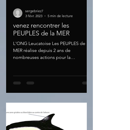
sergebriez7
3 févr. 2023
5 min de lecture
venez rencontrer les
PEUPLES de la MER
L'ONG Leucatoise Les PEUPLES de la
MER réalise depuis 2 ans de
nombreuses actions pour la
connaissance et la protection de
l'espace marin